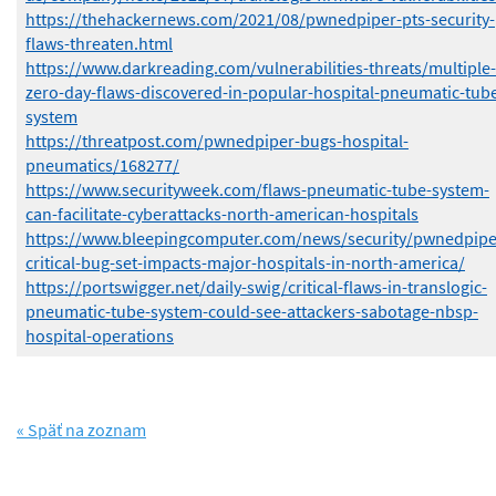
https://thehackernews.com/2021/08/pwnedpiper-pts-security-
flaws-threaten.html
https://www.darkreading.com/vulnerabilities-threats/multiple-
zero-day-flaws-discovered-in-popular-hospital-pneumatic-tub
system
https://threatpost.com/pwnedpiper-bugs-hospital-
pneumatics/168277/
https://www.securityweek.com/flaws-pneumatic-tube-system-
can-facilitate-cyberattacks-north-american-hospitals
https://www.bleepingcomputer.com/news/security/pwnedpipe
critical-bug-set-impacts-major-hospitals-in-north-america/
https://portswigger.net/daily-swig/critical-flaws-in-translogic-
pneumatic-tube-system-could-see-attackers-sabotage-nbsp-
hospital-operations
« Späť na zoznam