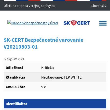
Oficiálna stránka
verejnej správy SR
Slovensky
MENU
Togg
navi
SK-CERT Bezpečnostné varovanie
V20210803-01
3. augusta 2021
Dôležitosť
Kritická
Klasifikácia
Neutajované/TLP WHITE
CVSS Skóre
9.8
Identifikátor