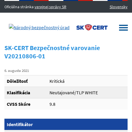
Oficiálna stránka
verejnej správy SR
Slovensky
MENU
Togg
navi
SK-CERT Bezpečnostné varovanie
V20210806-01
6. augusta 2021
Dôležitosť
Kritická
Klasifikácia
Neutajované/TLP WHITE
CVSS Skóre
9.8
Identifikátor