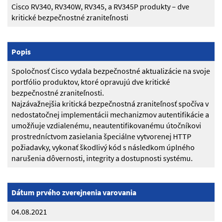
Cisco RV340, RV340W, RV345, a RV345P produkty – dve
kritické bezpečnostné zraniteľnosti
Popis
Spoločnosť Cisco vydala bezpečnostné aktualizácie na svoje
portfólio produktov, ktoré opravujú dve kritické
bezpečnostné zraniteľnosti.
Najzávažnejšia kritická bezpečnostná zraniteľnosť spočíva v
nedostatočnej implementácii mechanizmov autentifikácie a
umožňuje vzdialenému, neautentifikovanému útočníkovi
prostredníctvom zasielania špeciálne vytvorenej HTTP
požiadavky, vykonať škodlivý kód s následkom úplného
narušenia dôvernosti, integrity a dostupnosti systému.
Dátum prvého zverejnenia varovania
04.08.2021