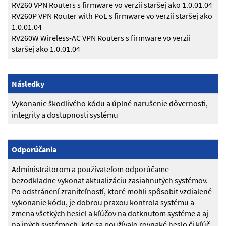
RV260 VPN Routers s firmware vo verzii staršej ako 1.0.01.04
RV260P VPN Router with PoE s firmware vo verzii staršej ako
1.0.01.04
RV260W Wireless-AC VPN Routers s firmware vo verzii
staršej ako 1.0.01.04
Následky
Vykonanie škodlivého kódu a úplné narušenie dôvernosti,
integrity a dostupnosti systému
Odporúčania
Administrátorom a používateľom odporúčame
bezodkladne vykonať aktualizáciu zasiahnutých systémov.
Po odstránení zraniteľností, ktoré mohli spôsobiť vzdialené
vykonanie kódu, je dobrou praxou kontrola systému a
zmena všetkých hesiel a kľúčov na dotknutom systéme a aj
na iných systémoch, kde sa používalo rovnaké heslo či kľúč.