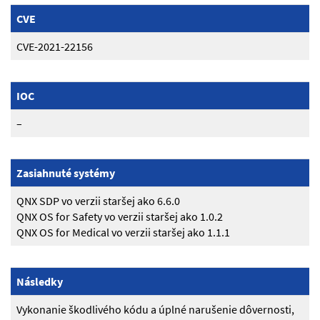
CVE
CVE-2021-22156
IOC
–
Zasiahnuté systémy
QNX SDP vo verzii staršej ako 6.6.0
QNX OS for Safety vo verzii staršej ako 1.0.2
QNX OS for Medical vo verzii staršej ako 1.1.1
Následky
Vykonanie škodlivého kódu a úplné narušenie dôvernosti,