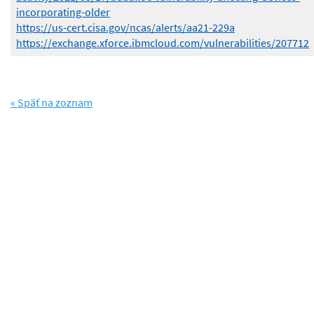
incorporating-older
https://us-cert.cisa.gov/ncas/alerts/aa21-229a
https://exchange.xforce.ibmcloud.com/vulnerabilities/207712
« Späť na zoznam