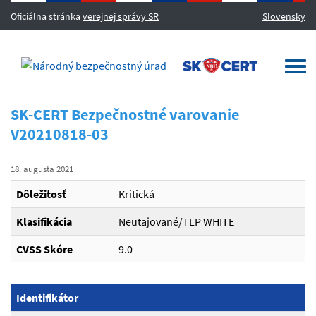
Oficiálna stránka
verejnej správy SR
Slovensky
MENU
Togg
navi
SK-CERT Bezpečnostné varovanie
V20210818-03
18. augusta 2021
Dôležitosť
Kritická
Klasifikácia
Neutajované/TLP WHITE
CVSS Skóre
9.0
Identifikátor