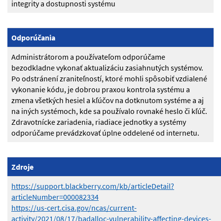
integrity a dostupnosti systému
Odporúčania
Administrátorom a používateľom odporúčame
bezodkladne vykonať aktualizáciu zasiahnutých systémov.
Po odstránení zraniteľností, ktoré mohli spôsobiť vzdialené
vykonanie kódu, je dobrou praxou kontrola systému a
zmena všetkých hesiel a kľúčov na dotknutom systéme a aj
na iných systémoch, kde sa používalo rovnaké heslo či kľúč.
Zdravotnícke zariadenia, riadiace jednotky a systémy
odporúčame prevádzkovať úplne oddelené od internetu.
Zdroje
https://support.blackberry.com/kb/articleDetail?
articleNumber=000082334
https://us-cert.cisa.gov/ncas/current-
activity/2021/08/17/badalloc-vulnerability-affecting-devices-