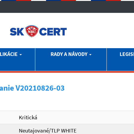
LIKÁCIE
RADY A NÁVODY
LEGIS
anie V20210826-03
Kritická
Neutajované/TLP WHITE