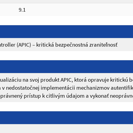
9.1
troller (APIC) – kritická bezpečnostná zraniteľnosť
alizáciu na svoj produkt APIC, ktorá opravuje kritickú b
va v nedostatočnej implementácii mechanizmov autentifi
oprávnený prístup k citlivým údajom a vykonať neopráv