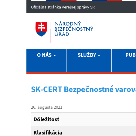
Oficiálna stránka
verejnej správy SR
O NÁS
SLUŽBY
PUB
SK-CERT Bezpečnostné varov
26. augusta 2021
Dôležitosť
Klasifikácia