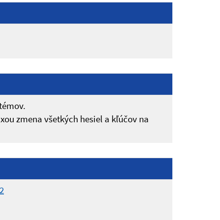
stémov.
axou zmena všetkých hesiel a kľúčov na
2