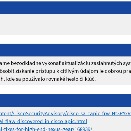
me bezodkladne vykonať aktualizáciu zasiahnutých sy
pôsobiť získanie prístupu k citlivým údajom je dobrou pr
, kde sa používalo rovnaké heslo či kľúč.
ontent/CiscoSecurityAdvisory/cisco-sa-capic-frw-Nt3RYxR
al-flaw-discovered-in-cisco-apic.html
al-fixes-for-high-end-nexus-gear/168939/