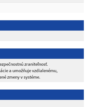
ezpečnostnú zraniteľnosť.
kácie a umožňuje vzdialenému,
nené zmeny v systéme.