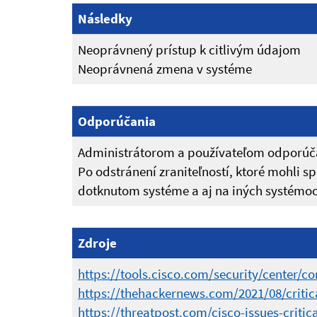
Následky
Neoprávnený prístup k citlivým údajom
Neoprávnená zmena v systéme
Odporúčania
Administrátorom a používateľom odporúča
Po odstránení zraniteľností, ktoré mohli s
dotknutom systéme a aj na iných systémoch
Zdroje
https://tools.cisco.com/security/center/c
https://thehackernews.com/2021/08/critic
https://threatpost.com/cisco-issues-critic