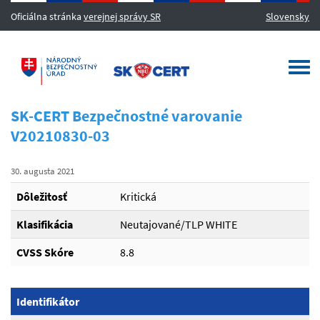
Oficiálna stránka
verejnej správy SR
Slovensky
MENU
Togg
navi
SK-CERT Bezpečnostné varovanie
V20210830-03
30. augusta 2021
Dôležitosť
Kritická
Klasifikácia
Neutajované/TLP WHITE
CVSS Skóre
8.8
Identifikátor