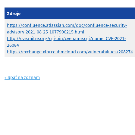
Zdroje
https://confluence.atlassian.com/doc/confluence-security-
advisory-2021-08-25-1077906215.html
http://cve.mitre.org/cgi-bin/cvename.cgi?name=CVE-2021-
26084
https://exchange.xforce.ibmcloud.com/vulnerabilities/208274
« Späť na zoznam