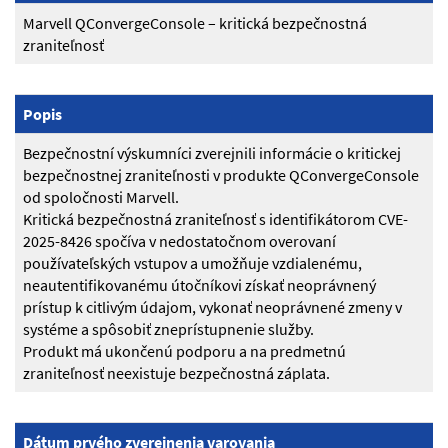
Marvell QConvergeConsole – kritická bezpečnostná
zraniteľnosť
Popis
Bezpečnostní výskumníci zverejnili informácie o kritickej
bezpečnostnej zraniteľnosti v produkte QConvergeConsole
od spoločnosti Marvell.
Kritická bezpečnostná zraniteľnosť s identifikátorom CVE-
2025-8426 spočíva v nedostatočnom overovaní
používateľských vstupov a umožňuje vzdialenému,
neautentifikovanému útočníkovi získať neoprávnený
prístup k citlivým údajom, vykonať neoprávnené zmeny v
systéme a spôsobiť zneprístupnenie služby.
Produkt má ukončenú podporu a na predmetnú
zraniteľnosť neexistuje bezpečnostná záplata.
Dátum prvého zverejnenia varovania