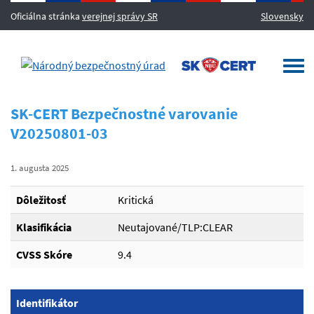
Oficiálna stránka
verejnej správy SR
Slovensky
MENU
Togg
navi
SK-CERT Bezpečnostné varovanie
V20250801-03
1. augusta 2025
Dôležitosť
Kritická
Klasifikácia
Neutajované/TLP:CLEAR
CVSS Skóre
9.4
Identifikátor