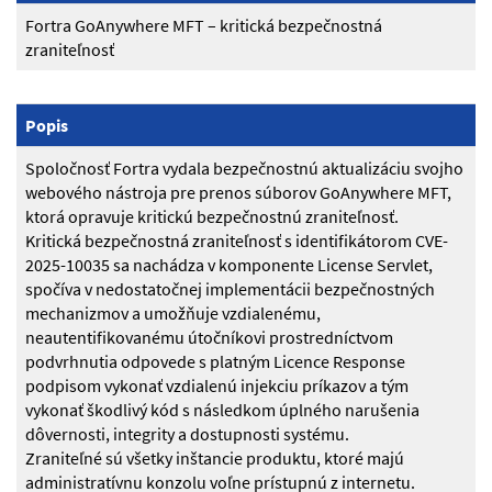
Fortra GoAnywhere MFT – kritická bezpečnostná
zraniteľnosť
Popis
Spoločnosť Fortra vydala bezpečnostnú aktualizáciu svojho
webového nástroja pre prenos súborov GoAnywhere MFT,
ktorá opravuje kritickú bezpečnostnú zraniteľnosť.
Kritická bezpečnostná zraniteľnosť s identifikátorom CVE-
2025-10035 sa nachádza v komponente License Servlet,
spočíva v nedostatočnej implementácii bezpečnostných
mechanizmov a umožňuje vzdialenému,
neautentifikovanému útočníkovi prostredníctvom
podvrhnutia odpovede s platným Licence Response
podpisom vykonať vzdialenú injekciu príkazov a tým
vykonať škodlivý kód s následkom úplného narušenia
dôvernosti, integrity a dostupnosti systému.
Zraniteľné sú všetky inštancie produktu, ktoré majú
administratívnu konzolu voľne prístupnú z internetu.