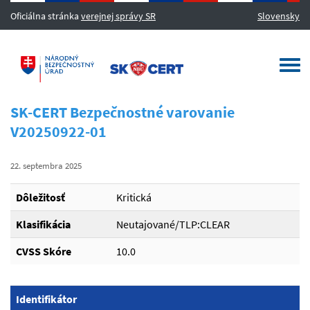
Oficiálna stránka
verejnej správy SR
Slovensky
MENU
Togg
navi
SK-CERT Bezpečnostné varovanie
V20250922-01
22. septembra 2025
Dôležitosť
Kritická
Klasifikácia
Neutajované/TLP:CLEAR
CVSS Skóre
10.0
Identifikátor