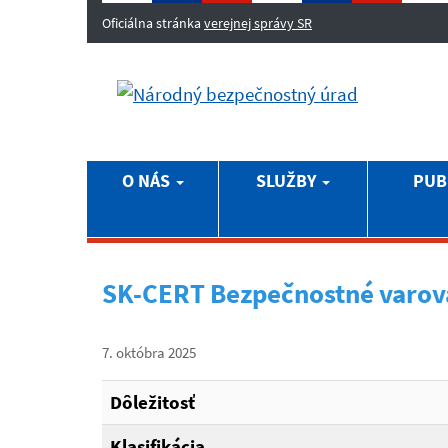
Oficiálna stránka
verejnej správy SR
O NÁS
SLUŽBY
PUB
SK-CERT Bezpečnostné varov
7. októbra 2025
Dôležitosť
Klasifikácia