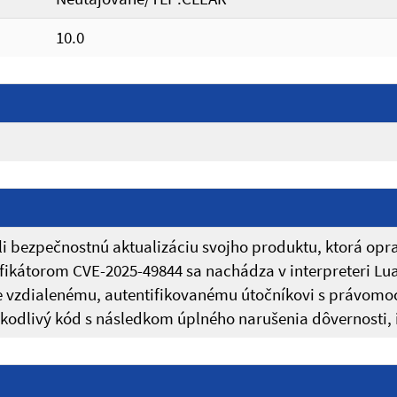
10.0
i bezpečnostnú aktualizáciu svojho produktu, ktorá opra
tifikátorom CVE-2025-49844 sa nachádza v interpreteri Lu
vzdialenému, autentifikovanému útočníkovi s právomo
kodlivý kód s následkom úplného narušenia dôvernosti, i