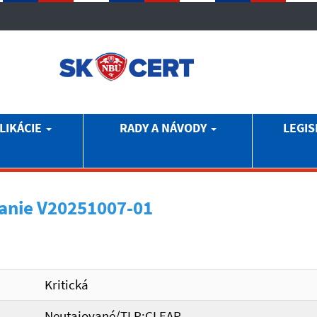
LIKÁCIE
RADY A NÁVODY
LEGIS
anie V20251007-01
Kritická
Neutajované/TLP:CLEAR