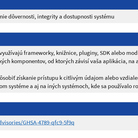
ie dôvernosti, integrity a dostupnosti systému
využívajú frameworky, knižnice, pluginy, SDK alebo moduly
kých komponentov, od ktorých závisí vaša aplikácia, na 
pôsobiť získanie prístupu k citlivým údajom alebo vzdia
om systéme a aj na iných systémoch, kde sa používalo ro
advisories/GHSA-4789-qfc9-5f9q