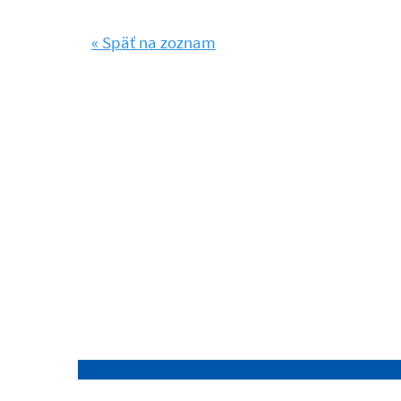
« Späť na zoznam
Našli ste na stránke chybu?