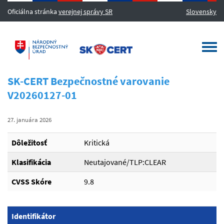
Oficiálna stránka
verejnej správy SR
Slovensky
MENU
Togg
navi
SK-CERT Bezpečnostné varovanie
V20260127-01
27. januára 2026
Dôležitosť
Kritická
Klasifikácia
Neutajované/TLP:CLEAR
CVSS Skóre
9.8
Identifikátor