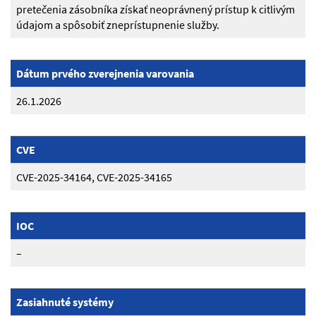
pretečenia zásobníka získať neoprávnený prístup k citlivým
údajom a spôsobiť zneprístupnenie služby.
Dátum prvého zverejnenia varovania
26.1.2026
CVE
CVE-2025-34164, CVE-2025-34165
IOC
–
Zasiahnuté systémy