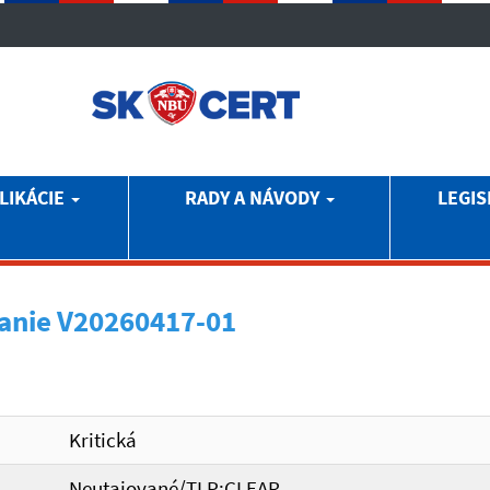
LIKÁCIE
RADY A NÁVODY
LEGIS
anie V20260417-01
Kritická
Neutajované/TLP:CLEAR