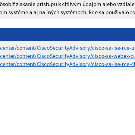
pôsobiť získanie prístupu k citlivým údajom alebo vzdia
om systéme a aj na iných systémoch, kde sa používalo ro
center/content/CiscoSecurityAdvisory/cisco-sa-ise-rce-t
/center/content/CiscoSecurityAdvisory/cisco-sa-webex-c
center/content/CiscoSecurityAdvisory/cisco-sa-ise-rce-4