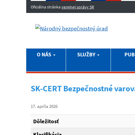
Oficiálna stránka
verejnej správy SR
O NÁS
SLUŽBY
PUB
SK-CERT Bezpečnostné varov
17. apríla 2026
Dôležitosť
Klasifikácia