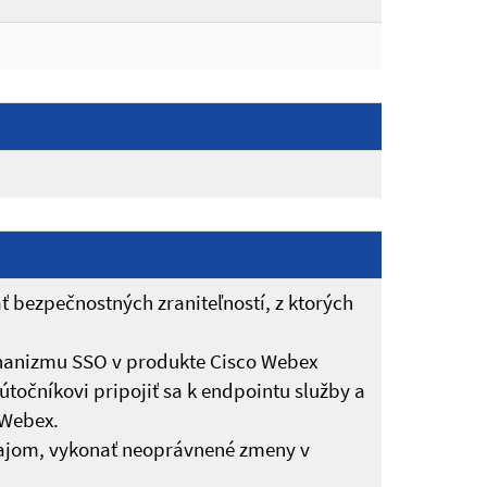
ť bezpečnostných zraniteľností, z ktorých
echanizmu SSO v produkte Cisco Webex
točníkovi pripojiť sa k endpointu služby a
 Webex.
údajom, vykonať neoprávnené zmeny v