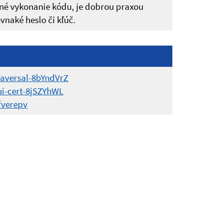
lené vykonanie kódu, je dobrou praxou
vnaké heslo či kľúč.
raversal-8bYndVrZ
ui-cert-8jSZYhWL
fverepv