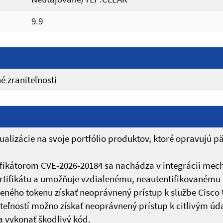
9.9
é zraniteľnosti
alizácie na svoje portfólio produktov, ktoré opravujú pä
ntifikátorom CVE-2026-20184 sa nachádza v integrácii m
ertifikátu a umožňuje vzdialenému, neautentifikovanému ú
eného tokenu získať neoprávnený prístup k službe Cisco
teľností možno získať neoprávnený prístup k citlivým 
a vykonať škodlivý kód.