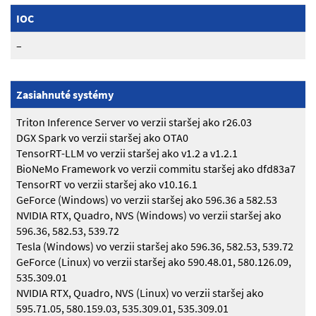
IOC
–
Zasiahnuté systémy
Triton Inference Server vo verzii staršej ako r26.03
DGX Spark vo verzii staršej ako OTA0
TensorRT-LLM vo verzii staršej ako v1.2 a v1.2.1
BioNeMo Framework vo verzii commitu staršej ako dfd83a7
TensorRT vo verzii staršej ako v10.16.1
GeForce (Windows) vo verzii staršej ako 596.36 a 582.53
NVIDIA RTX, Quadro, NVS (Windows) vo verzii staršej ako
596.36, 582.53, 539.72
Tesla (Windows) vo verzii staršej ako 596.36, 582.53, 539.72
GeForce (Linux) vo verzii staršej ako 590.48.01, 580.126.09,
535.309.01
NVIDIA RTX, Quadro, NVS (Linux) vo verzii staršej ako
595.71.05, 580.159.03, 535.309.01, 535.309.01