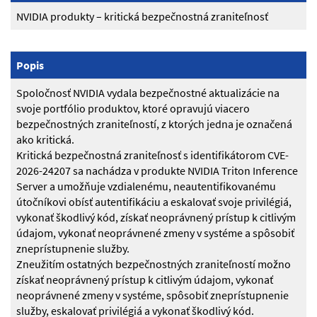
NVIDIA produkty – kritická bezpečnostná zraniteľnosť
Popis
Spoločnosť NVIDIA vydala bezpečnostné aktualizácie na
svoje portfólio produktov, ktoré opravujú viacero
bezpečnostných zraniteľností, z ktorých jedna je označená
ako kritická.
Kritická bezpečnostná zraniteľnosť s identifikátorom CVE-
2026-24207 sa nachádza v produkte NVIDIA Triton Inference
Server a umožňuje vzdialenému, neautentifikovanému
útočníkovi obísť autentifikáciu a eskalovať svoje privilégiá,
vykonať škodlivý kód, získať neoprávnený prístup k citlivým
údajom, vykonať neoprávnené zmeny v systéme a spôsobiť
zneprístupnenie služby.
Zneužitím ostatných bezpečnostných zraniteľností možno
získať neoprávnený prístup k citlivým údajom, vykonať
neoprávnené zmeny v systéme, spôsobiť zneprístupnenie
služby, eskalovať privilégiá a vykonať škodlivý kód.