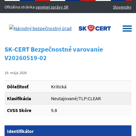
Oficiálna stránka
verejnej správy SR
Slovensky
MENU
Togg
navi
SK-CERT Bezpečnostné varovanie
V20260519-02
19. mája 2026
Dôležitosť
Kritická
Klasifikácia
Neutajované/TLP:CLEAR
CVSS Skóre
9.8
Identifikátor