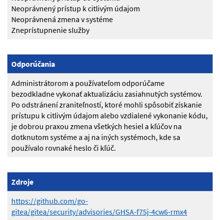
Neoprávnený prístup k citlivým údajom
Neoprávnená zmena v systéme
Zneprístupnenie služby
Odporúčania
Administrátorom a používateľom odporúčame
bezodkladne vykonať aktualizáciu zasiahnutých systémov.
Po odstránení zraniteľností, ktoré mohli spôsobiť získanie
prístupu k citlivým údajom alebo vzdialené vykonanie kódu,
je dobrou praxou zmena všetkých hesiel a kľúčov na
dotknutom systéme a aj na iných systémoch, kde sa
používalo rovnaké heslo či kľúč.
Zdroje
https://github.com/go-
gitea/gitea/security/advisories/GHSA-f75j-4cw6-rmx4