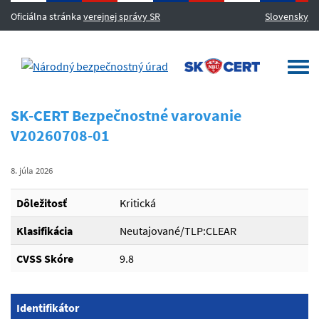
Oficiálna stránka
verejnej správy SR
Slovensky
MENU
Togg
navi
SK-CERT Bezpečnostné varovanie
V20260708-01
8. júla 2026
Dôležitosť
Kritická
Klasifikácia
Neutajované/TLP:CLEAR
CVSS Skóre
9.8
Identifikátor