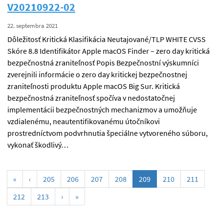
V20210922-02
22. septembra 2021
Dôležitosť Kritická Klasifikácia Neutajované/TLP WHITE CVSS
Skóre 8.8 Identifikátor Apple macOS Finder – zero day kritická
bezpečnostná zraniteľnosť Popis Bezpečnostní výskumníci
zverejnili informácie o zero day kritickej bezpečnostnej
zraniteľnosti produktu Apple macOS Big Sur. Kritická
bezpečnostná zraniteľnosť spočíva v nedostatočnej
implementácii bezpečnostných mechanizmov a umožňuje
vzdialenému, neautentifikovanému útočníkovi
prostredníctvom podvrhnutia špeciálne vytvoreného súboru,
vykonať škodlivý…
(current)
«
‹
205
206
207
208
209
210
211
212
213
›
»