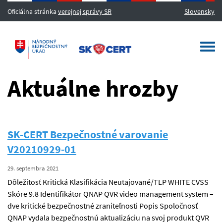
Oficiálna stránka
verejnej správy SR
Slovensky
MENU
Togg
navi
Aktuálne hrozby
SK-CERT Bezpečnostné varovanie
V20210929-01
29. septembra 2021
Dôležitosť Kritická Klasifikácia Neutajované/TLP WHITE CVSS
Skóre 9.8 Identifikátor QNAP QVR video management system –
dve kritické bezpečnostné zraniteľnosti Popis Spoločnosť
QNAP vydala bezpečnostnú aktualizáciu na svoj produkt QVR