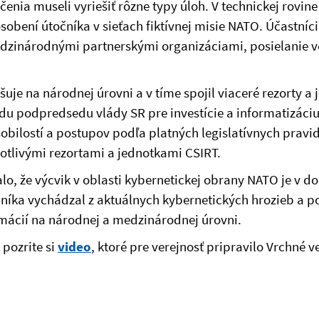
ičenia museli vyriešiť rôzne typy úloh. V technickej rovi
obení útočníka v sieťach fiktívnej misie NATO. Účastníci 
zinárodnými partnerskými organizáciami, posielanie v
uje na národnej úrovni a v tíme spojil viaceré rezorty 
du podpredsedu vlády SR pre investície a informatizáciu
sobilostí a postupov podľa platných legislatívnych pravi
otlivými rezortami a jednotkami CSIRT.
alo, že výcvik v oblasti kybernetickej obrany NATO je v d
čníka vychádzal z aktuálnych kybernetických hrozieb a p
rmácií na národnej a medzinárodnej úrovni.
 pozrite si
video
, ktoré pre verejnosť pripravilo Vrchné 