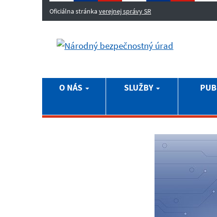
Oficiálna stránka
verejnej správy SR
O NÁS
SLUŽBY
PUB