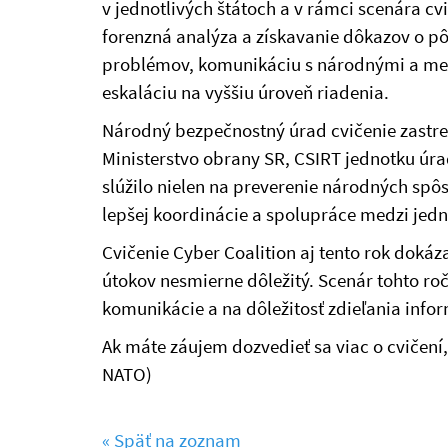
v jednotlivých štátoch a v rámci scenára cv
forenzná analýza a získavanie dôkazov o pôs
problémov, komunikáciu s národnými a med
eskaláciu na vyššiu úroveň riadenia.
Národný bezpečnostný úrad cvičenie zastreš
Ministerstvo obrany SR, CSIRT jednotku úra
slúžilo nielen na preverenie národných spô
lepšej koordinácie a spolupráce medzi jedn
Cvičenie Cyber Coalition aj tento rok dokáz
útokov nesmierne dôležitý. Scenár tohto ro
komunikácie a na dôležitosť zdieľania info
Ak máte záujem dozvedieť sa viac o cvičení,
NATO)
« Späť na zoznam