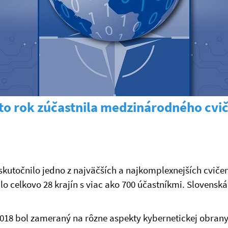
nto rok zúčastnila medzinárodného cvi
skutočnilo jedno z najväčších a najkomplexnejších cviče
ilo celkovo 28 krajín s viac ako 700 účastníkmi. Slovens
2018 bol zameraný na rôzne aspekty kybernetickej obrany