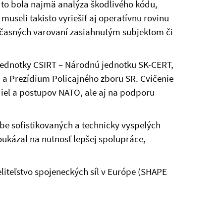
ne to bola najmä analýza škodlivého kódu,
museli takisto vyriešiť aj operatívnu rovinu
časných varovaní zasiahnutým subjektom či
a jednotky CSIRT – Národnú jednotku SK-CERT,
 a Prezídium Policajného zboru SR. Cvičenie
diel a postupov NATO, ale aj na podporu
obe sofistikovaných a technicky vyspelých
oukázal na nutnosť lepšej spolupráce,
veliteľstvo spojeneckých síl v Európe (SHAPE