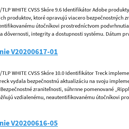
né/TLP WHITE CVSS Skóre 9.6 Identifikátor Adobe produkty
jich produktov, ktoré opravujú viacero bezpečnostných z
tentifikovanému útočníkovi prostredníctvom podvrhnuti
a dôvernosti, integrity a dostupnosti systému. Dátum p
nie V20200617-01
é/TLP WHITE CVSS Skóre 10.0 Identifikátor Treck impleme
Treck vydala bezpečnostnú aktualizáciu na svoju impleme
ti. Bezpečnostné zraniteľnosti, súhrnne pomenované „Ri
žňujú vzdialenému, neautentifikovanému útočníkovi pros
nie V20200616-05