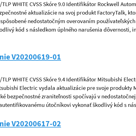
é/TLP WHITE CVSS Skóre 9.0 Identifikátor Rockwell Autom
pečnostné aktualizácie na svoj produkt FactoryTalk, kt
 sú spôsobené nedostatočným overovaním používateľskýc
odlivý kód s následkom úplného narušenia dôvernosti, i
nie V20200619-01
né/TLP WHITE CVSS Skóre 9.4 Identifikátor Mitsubishi El
tsubishi Electric vydala aktualizácie pre svoje produkt
ické bezpečnostné zraniteľnosti spočívajú v nedostatočn
utentifikovanému útočníkovi vykonať škodlivý kód s n
nie V20200617-02