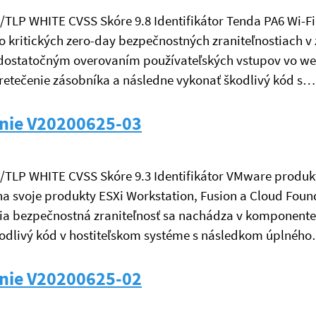
é/TLP WHITE CVSS Skóre 9.8 Identifikátor Tenda PA6 Wi-Fi
 kritických zero-day bezpečnostných zraniteľnostiach v
edostatočným overovaním používateľských vstupov vo w
retečenie zásobníka a následne vykonať škodlivý kód s…
nie V20200625-03
né/TLP WHITE CVSS Skóre 9.3 Identifikátor VMware produkt
a svoje produkty ESXi Workstation, Fusion a Cloud Found
šia bezpečnostná zraniteľnosť sa nachádza v komponent
kodlivý kód v hostiteľskom systéme s následkom úplnéh
nie V20200625-02