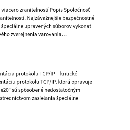
 viacero zraniteľností Popis Spoločnosť
raniteľností. Najzávažnejšie bezpečnostné
a špeciálne upravených súborov vykonať
rvého zverejnenia varovania…
ntácia protokolu TCP/IP – kritické
ntáciu protokolu TCP/IP, ktorá opravuje
pple20“ sú spôsobené nedostatočným
tredníctvom zasielania špeciálne