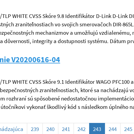
é/TLP WHITE CVSS Skóre 9.8 Identifikátor D-Link D-Link DI
ných zraniteľnostiach vo svojich smerovačoch DIR-865L. 
bezpečnostných mechanizmov a umožňujú vzdialenému, n
a dôvernosti, integrity a dostupnosti systému. Dátum p
nie V20200616-04
é/TLP WHITE CVSS Skóre 9.1 Identifikátor WAGO PFC100 a 
bezpečnostných zraniteľnostiach, ktoré sa nachádzajú v
kom rozhraní sú spôsobené nedostatočnou implementác
útočníkovi vykonať škodlivý kód s následkom úplného n
(current)
hádzajúca
239
240
241
242
243
244
245