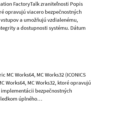
ation FactoryTalk zraniteľnosti Popis
oré opravujú viacero bezpečnostných
h vstupov a umožňujú vzdialenému,
ntegrity a dostupnosti systému. Dátum
ectric MC Works64, MC Works32 (ICONICS
y MC Works64, MC Works32, ktoré opravujú
ej implementácii bezpečnostných
ásledkom úplného…