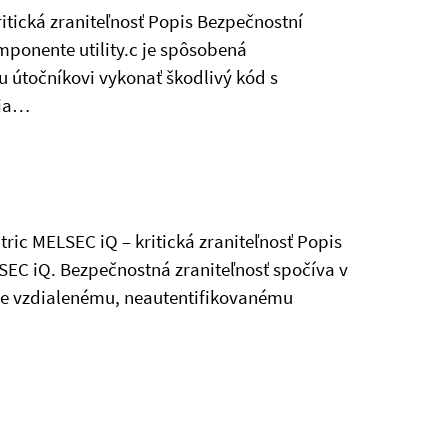
ritická zraniteľnosť Popis Bezpečnostní
omponente utility.c je spôsobená
útočníkovi vykonať škodlivý kód s
nia…
tric MELSEC iQ – kritická zraniteľnosť Popis
LSEC iQ. Bezpečnostná zraniteľnosť spočíva v
e vzdialenému, neautentifikovanému