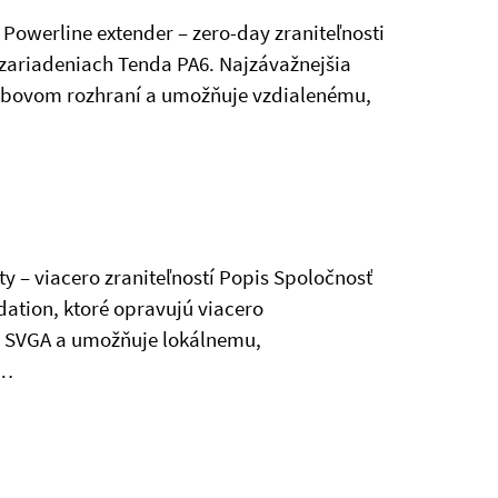
 Powerline extender – zero-day zraniteľnosti
 zariadeniach Tenda PA6. Najzávažnejšia
ebovom rozhraní a umožňuje vzdialenému,
y – viacero zraniteľností Popis Spoločnosť
ation, ktoré opravujú viacero
e SVGA a umožňuje lokálnemu,
o…