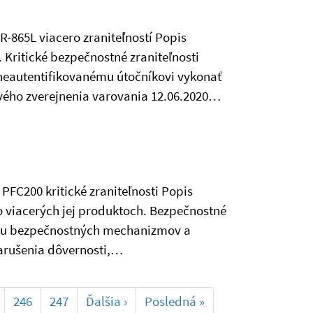
R-865L viacero zraniteľností Popis
Kritické bezpečnostné zraniteľnosti
eautentifikovanému útočníkovi vykonať
rvého zverejnenia varovania 12.06.2020…
PFC200 kritické zraniteľnosti Popis
o viacerých jej produktoch. Bezpečnostné
iou bezpečnostných mechanizmov a
arušenia dôvernosti,…
246
247
Ďalšia
›
Posledná
»