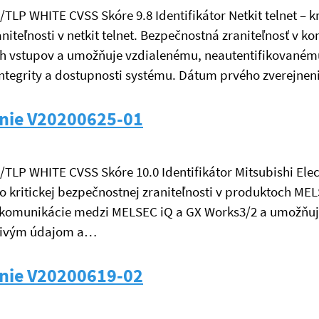
/TLP WHITE CVSS Skóre 9.8 Identifikátor Netkit telnet – k
iteľnosti v netkit telnet. Bezpečnostná zraniteľnosť v k
 vstupov a umožňuje vzdialenému, neautentifikovanému 
ntegrity a dostupnosti systému. Dátum prvého zverejne
nie V20200625-01
é/TLP WHITE CVSS Skóre 10.0 Identifikátor Mitsubishi Elec
o kritickej bezpečnostnej zraniteľnosti v produktoch ME
komunikácie medzi MELSEC iQ a GX Works3/2 a umožňuj
itlivým údajom a…
nie V20200619-02