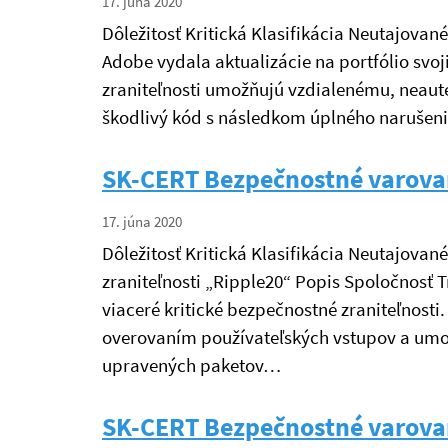
17. júna 2020
Dôležitosť Kritická Klasifikácia Neutajova
Adobe vydala aktualizácie na portfólio svo
zraniteľnosti umožňujú vzdialenému, neau
škodlivý kód s následkom úplného narušeni
SK-CERT Bezpečnostné varova
17. júna 2020
Dôležitosť Kritická Klasifikácia Neutajovan
zraniteľnosti „Ripple20“ Popis Spoločnosť 
viaceré kritické bezpečnostné zraniteľnos
overovaním používateľských vstupov a umo
upravených paketov…
SK-CERT Bezpečnostné varova