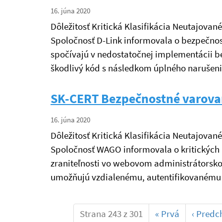
16. júna 2020
Dôležitosť Kritická Klasifikácia Neutajovan
Spoločnosť D-Link informovala o bezpečnost
spočívajú v nedostatočnej implementácii 
škodlivý kód s následkom úplného narušeni
SK-CERT Bezpečnostné varova
16. júna 2020
Dôležitosť Kritická Klasifikácia Neutajovan
Spoločnosť WAGO informovala o kritických 
zraniteľnosti vo webovom administrátors
umožňujú vzdialenému, autentifikovanému 
Strana 243 z 301
«
Prvá
‹
Predc