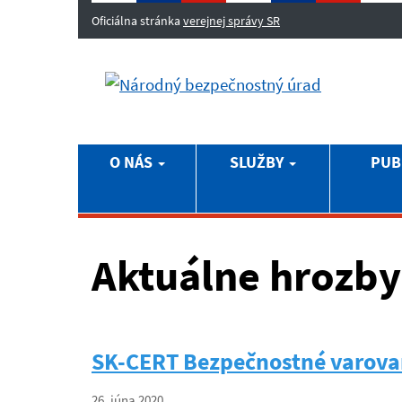
Oficiálna stránka
verejnej správy SR
O NÁS
SLUŽBY
PUB
Aktuálne hrozby
SK-CERT Bezpečnostné varova
26. júna 2020