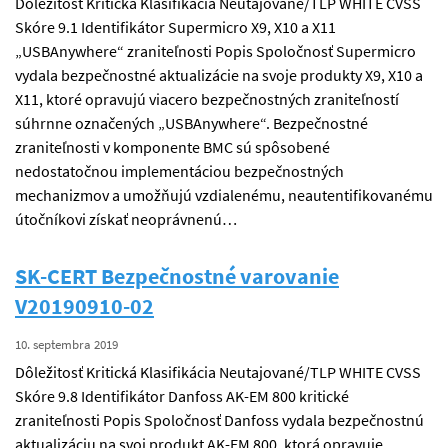
Dôležitosť Kritická Klasifikácia Neutajované/TLP WHITE CVSS
Skóre 9.1 Identifikátor Supermicro X9, X10 a X11
„USBAnywhere“ zraniteľnosti Popis Spoločnosť Supermicro
vydala bezpečnostné aktualizácie na svoje produkty X9, X10 a
X11, ktoré opravujú viacero bezpečnostných zraniteľností
súhrnne označených „USBAnywhere“. Bezpečnostné
zraniteľnosti v komponente BMC sú spôsobené
nedostatočnou implementáciou bezpečnostných
mechanizmov a umožňujú vzdialenému, neautentifikovanému
útočníkovi získať neoprávnenú…
SK-CERT Bezpečnostné varovanie
V20190910-02
10. septembra 2019
Dôležitosť Kritická Klasifikácia Neutajované/TLP WHITE CVSS
Skóre 9.8 Identifikátor Danfoss AK-EM 800 kritické
zraniteľnosti Popis Spoločnosť Danfoss vydala bezpečnostnú
aktualizáciu na svoj produkt AK-EM 800, ktorá opravuje