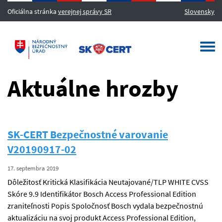
Oficiálna stránka
verejnej správy SR
Slovensky
MENU
Togg
navi
Aktuálne hrozby
SK-CERT Bezpečnostné varovanie
V20190917-02
17. septembra 2019
Dôležitosť Kritická Klasifikácia Neutajované/TLP WHITE CVSS
Skóre 9.9 Identifikátor Bosch Access Professional Edition
zraniteľnosti Popis Spoločnosť Bosch vydala bezpečnostnú
aktualizáciu na svoj produkt Access Professional Edition,