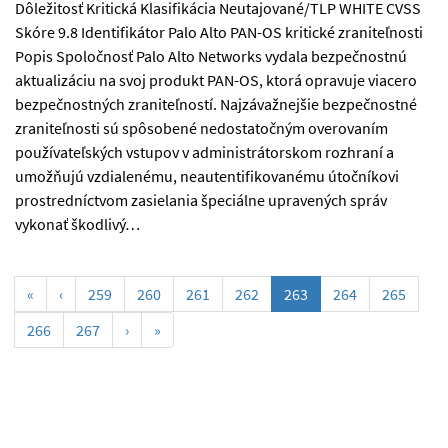
Dôležitosť Kritická Klasifikácia Neutajované/TLP WHITE CVSS
Skóre 9.8 Identifikátor Palo Alto PAN-OS kritické zraniteľnosti
Popis Spoločnosť Palo Alto Networks vydala bezpečnostnú
aktualizáciu na svoj produkt PAN-OS, ktorá opravuje viacero
bezpečnostných zraniteľností. Najzávažnejšie bezpečnostné
zraniteľnosti sú spôsobené nedostatočným overovaním
používateľských vstupov v administrátorskom rozhraní a
umožňujú vzdialenému, neautentifikovanému útočníkovi
prostredníctvom zasielania špeciálne upravených správ
vykonať škodlivý…
(current)
«
‹
259
260
261
262
263
264
265
266
267
›
»